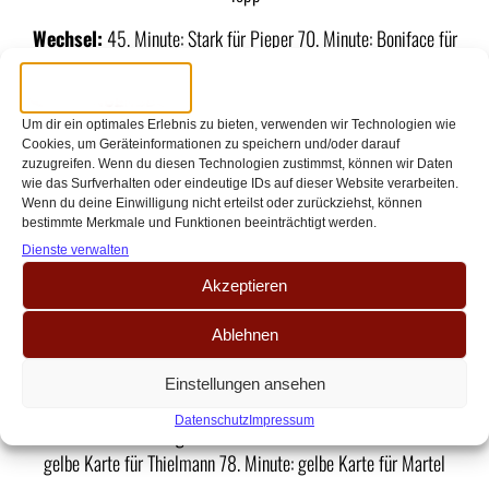
Wechsel:
45. Minute: Stark für Pieper 70. Minute: Boniface für
Topp 81. Minute: Mbangula für Puertas
Karten:
75. Minute: gelbe Karte für Stark 96. Minute: gelb-rote
Um dir ein optimales Erlebnis zu bieten, verwenden wir Technologien wie
Karte für Stark
Cookies, um Geräteinformationen zu speichern und/oder darauf
zuzugreifen. Wenn du diesen Technologien zustimmst, können wir Daten
Trainer:
Horst Steffen
wie das Surfverhalten oder eindeutige IDs auf dieser Website verarbeiten.
Wenn du deine Einwilligung nicht erteilst oder zurückziehst, können
Startaufstellung 1. FC Köln:
Schwäbe – Özkacar, Heintz,
bestimmte Merkmale und Funktionen beeinträchtigt werden.
Sebulonsen – Castro-Montes, Johannesson, Martel, Thielmann –
Dienste verwalten
S. El Mala, Bülter, Kaminski
Akzeptieren
Wechsel:
12. Minute: van den Berg für Heintz 45. Minute: Krauß
Ablehnen
für Montes-Castro 45. Minute: Lund für Johannesson 74. Minute:
Einstellungen ansehen
Waldschmidt für Özkacar 82. Minute: Kainz für Martel
Datenschutz
Impressum
Karten:
38. Minute: gelbe Karte für Castro-Montes 75. Minute:
gelbe Karte für Thielmann 78. Minute: gelbe Karte für Martel