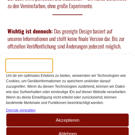
zu den Vereinsfarben, ohne große Experimente.
Wichtig ist dennoch:
Das gezeigte Design basiert auf
unseren Informationen und stellt keine finale Version dar. Bis zur
offiziellen Veröffentlichung sind Änderungen jederzeit möglich.
Schon jetzt wird das Trikot-Design in der Fanszene sicherlich heiß
diskutiert: Klassisch und elegant oder zu schlicht? Die
Meinungen gehen auseinander – doch genau das macht den Reiz
Um dir ein optimales Erlebnis zu bieten, verwenden wir Technologien wie
jedes neuen Effzeh-Trikots aus.
Cookies, um Geräteinformationen zu speichern und/oder darauf
zuzugreifen. Wenn du diesen Technologien zustimmst, können wir Daten
Inside Müngersdorf informiert euch, sobald es neue Details gibt.
wie das Surfverhalten oder eindeutige IDs auf dieser Website verarbeiten.
Wenn du deine Einwilligung nicht erteilst oder zurückziehst, können
bestimmte Merkmale und Funktionen beeinträchtigt werden.
Dienste verwalten
Akzeptieren
Ablehnen