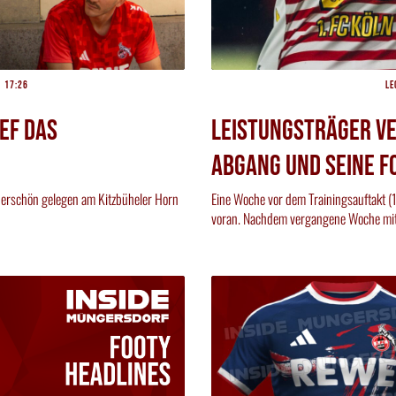
17:26
Le
ef das
Leistungsträger ve
Abgang und seine F
derschön gelegen am Kitzbüheler Horn
Eine Woche vor dem Trainingsauftakt (1
voran. Nachdem vergangene Woche mit 