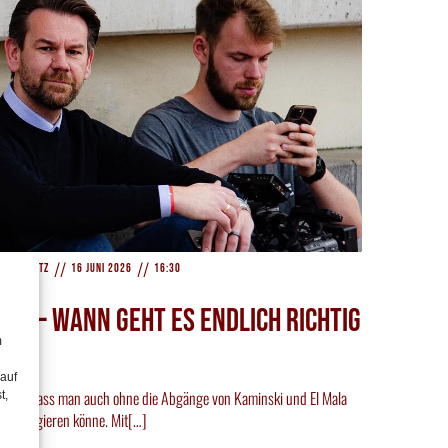
//
//
s Hickertz
16 Juni 2026
16:30
6 – Wann geht es endlich richtig
m
 auf
stets, dass man auch ohne die Abgänge von Kaminski und El Mala
t,
markt agieren könne. Mit[…]