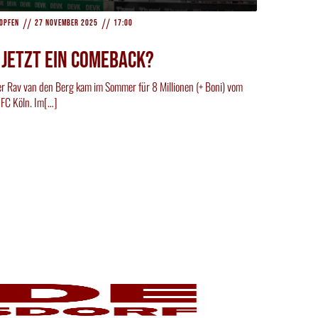
//
//
opfen
27 November 2025
17:00
 Jetzt ein Comeback?
er Rav van den Berg kam im Sommer für 8 Millionen (+ Boni) vom
 FC Köln. Im[…]