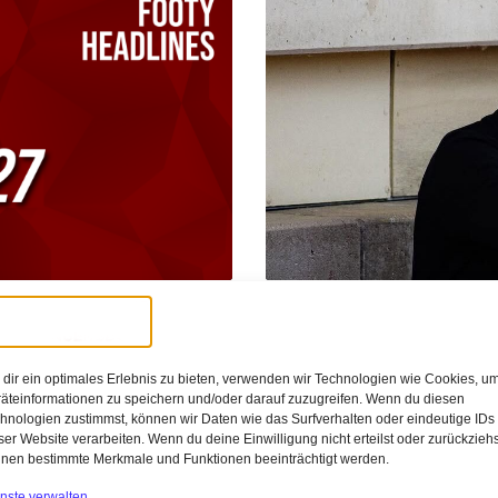
:38
Tobia
eakt
Transfersommer 202
dir ein optimales Erlebnis zu bieten, verwenden wir Technologien wie Cookies, u
los?
de Müngersdorf präsentiert die ersten
äteinformationen zu speichern und/oder darauf zuzugreifen. Wenn du diesen
7. Das Heimtrikot überzeugt[…]
hnologien zustimmst, können wir Daten wie das Surfverhalten oder eindeutige IDs
Die Verantwortlichen beim FC betonen 
ser Website verarbeiten. Wenn du deine Einwilligung nicht erteilst oder zurückziehs
nen bestimmte Merkmale und Funktionen beeinträchtigt werden.
voll handlungsfähig auf dem Transfers
nste verwalten