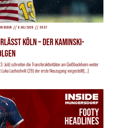
//
//
on Degen
6 Juli 2026
20:57
rlässt Köln – Der Kaminski-
olgen
3. Juli) schreiten die Transferaktivitäten am Geißbockheim weiter
Luka Lochoshvili (28) der erste Neuzugang vorgestellt[…]